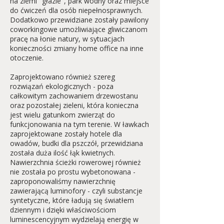
na ziemi "głazie", park wodny oraz miejsce
do ćwiczeń dla osób niepełnosprawnych.
Dodatkowo przewidziane zostały pawilony
coworkingowe umożliwiające gliwiczanom
pracę na łonie natury, w sytuacjach
konieczności zmiany home office na inne
otoczenie.
Zaprojektowano również szereg
rozwiązań ekologicznych - poza
całkowitym zachowaniem drzewostanu
oraz pozostałej zieleni, która konieczna
jest wielu gatunkom zwierząt do
funkcjonowania na tym terenie. W ławkach
zaprojektowane zostały hotele dla
owadów, budki dla pszczół, przewidziana
została duża ilość łąk kwietnych.
Nawierzchnia ścieżki rowerowej również
nie została po prostu wybetonowana -
zaproponowaliśmy nawierzchnię
zawierającą luminofory - czyli substancje
syntetyczne, które ładują się światłem
dziennym i dzięki właściwościom
luminescencyjnym wydzielają energię w