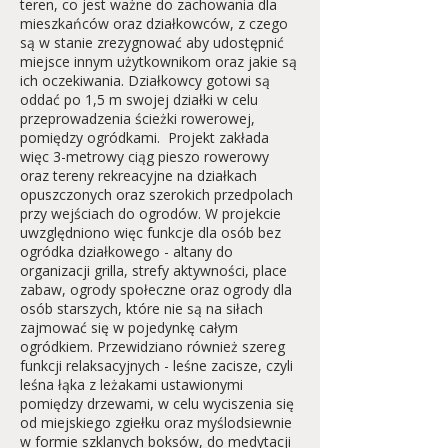
teren, co jest ważne do zachowania dla
mieszkańców oraz działkowców, z czego
są w stanie zrezygnować aby udostępnić
miejsce innym użytkownikom oraz jakie są
ich oczekiwania. Działkowcy gotowi są
oddać po 1,5 m swojej działki w celu
przeprowadzenia ścieżki rowerowej,
pomiędzy ogródkami. Projekt zakłada
więc 3-metrowy ciąg pieszo rowerowy
oraz tereny rekreacyjne na działkach
opuszczonych oraz szerokich przedpolach
przy wejściach do ogrodów. W projekcie
uwzględniono więc funkcje dla osób bez
ogródka działkowego - altany do
organizacji grilla, strefy aktywności, place
zabaw, ogrody społeczne oraz ogrody dla
osób starszych, które nie są na siłach
zajmować się w pojedynkę całym
ogródkiem. Przewidziano również szereg
funkcji relaksacyjnych - leśne zacisze, czyli
leśna łąka z leżakami ustawionymi
pomiędzy drzewami, w celu wyciszenia się
od miejskiego zgiełku oraz myślodsiewnie
w formie szklanych boksów, do medytacji