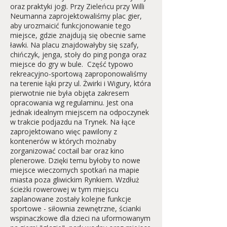
oraz praktyki jogi. Przy Zieleńcu przy Willi
Neumanna zaprojektowaliśmy plac gier,
aby urozmaicić funkcjonowanie tego
miejsce, gdzie znajdują się obecnie same
ławki. Na placu znajdowałyby się szafy,
chińczyk, jenga, stoły do ping ponga oraz
miejsce do gry w bule. Część typowo
rekreacyjno-sportową zaproponowaliśmy
na terenie łąki przy ul. Żwirki i Wigury, która
pierwotnie nie była objęta zakresem
opracowania wg regulaminu. Jest ona
jednak idealnym miejscem na odpoczynek
w trakcie podjazdu na Trynek. Na łące
zaprojektowano więc pawilony z
kontenerów w których możnaby
zorganizować coctail bar oraz kino
plenerowe. Dzięki temu byłoby to nowe
miejsce wieczornych spotkań na mapie
miasta poza gliwickim Rynkiem. Wzdłuż
ścieżki rowerowej w tym miejscu
zaplanowane zostały kolejne funkcje
sportowe - siłownia zewnętrzne, ścianki
wspinaczkowe dla dzieci na uformowanym