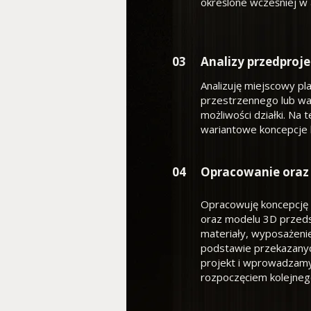
określone wcześniej w 
03
Analizy przedproj
Analizuję miejscowy p
przestrzennego lub wa
możliwości działki. Na
wariantowe koncepcje 
04
Opracowanie oraz 
Opracowuję koncepcję
oraz modelu 3D przeds
materiały, wyposażenie
podstawie przekazan
projekt i wprowadzam
rozpoczęciem kolejneg