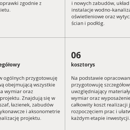
oprawki zgodnie z
i nowych zabudów, układ
ietu.
instalacje wodno-kanaliza
oświetleniowe oraz wytyc
ścian i podłóg.
06
zegółowy
kosztorys
w ogólnych przygotowuję
Na podstawie opracowan
ą obejmującą wszystkie
przygotowuję szczegółow
a wymiar oraz
uwzględniający materiał
projektu. Znajdują się w
wymiar oraz wyposażenie
 szaf, łazienek, zabudów
całkowity koszt realizacji
ykonawcze i aksonometrie
rozpoczęciem prac i ułat
alizację projektu.
każdym etapie inwestycji.