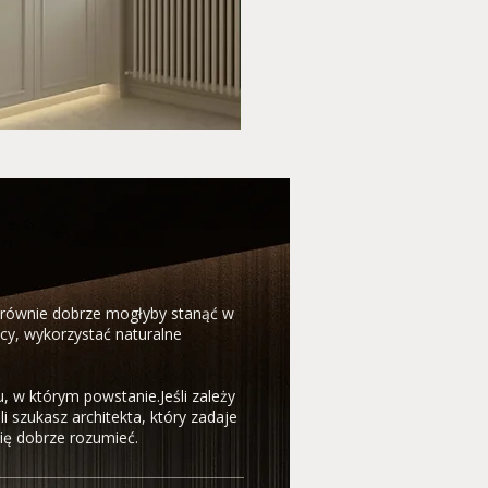
e równie dobrze mogłyby stanąć w
cy, wykorzystać naturalne
, w którym powstanie.Jeśli zależy
 szukasz architekta, który zadaje
się dobrze rozumieć.