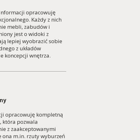
informacji opracowuję
cjonalnego. Każdy z nich
ie mebli, zabudów i
iony jest o widoki z
ją lepiej wyobrazić sobie
ednego z układów
 koncepcji wnętrza.
lny
cji opracowuję kompletną
, która pozwala
dnie z zaakceptowanymi
 ona m.in. rzuty wyburzeń