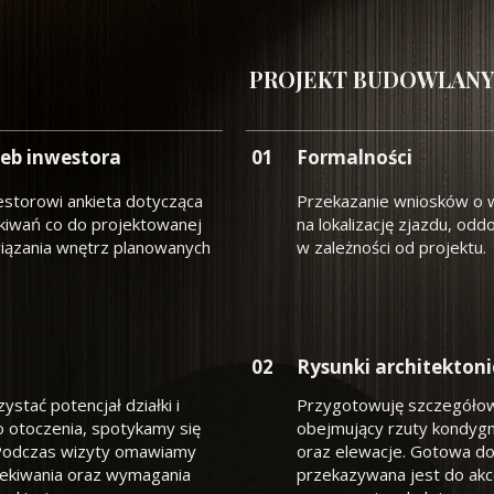
PROJEKT BUDOWLANY
eb inwestora
01
Formalności
estorowi ankieta dotycząca
Przekazanie wniosków o w
ekiwań co do projektowanej
na lokalizację zjazdu, oddo
wiązania wnętrz planowanych
w zależności od projektu.
02
Rysunki architekton
ystać potencjał działki i
Przygotowuję szczegółow
 otoczenia, spotykamy się
obejmujący rzuty kondygna
. Podczas wizyty omawiamy
oraz elewacje. Gotowa d
zekiwania oraz wymagania
przekazywana jest do akc