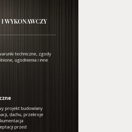
 I WYKONAWCZY
arunki techniczne, zgody
lnione, ugodnienia i inne
iczne
y projekt budowlany
cji, dachu, przekroje
okumentacja
eptacji przed