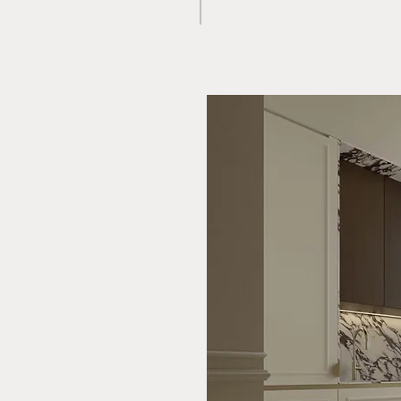
ętrz
h
a w obiektach zabytkowych.
iał w takiej realizacji, potwierdzi,
 na etapie uzgodnień z
czy w trakcie samych prac.
tę część swojej pracy. Wymaga
ku do istniejącej architektury.