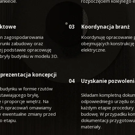
ankiecie.
rozpoczęciem kolejnego e
ektowe
03
Koordynacja branż
lan zagospodarowania
Koordynuję opracowanie 
runki zabudowy oraz
obejmujących konstrukcję o
 tej podstawie opracowuję
elektryczne.
bryły budynku w modelu 3D.
prezentacja koncepcji
04
Uzyskanie pozwolen
 budynku w formie rzutów
tawiającego bryłę,
Składam kompletną dokum
 i proporcje wnętrz. Na
odpowiedniego urzędu or
ych opracowań omawiamy
każdym etapie procedury 
y ewentualne zmiany przed
budowę. W przypadku koni
o etapu.
dokumentacji przygotow
materiały.