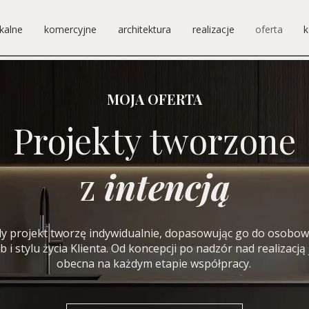
kalne
komercyjne
architektura
realizacje
oferta
k
MOJA OFERTA
Projekty tworzone
z
intencją
y projekt tworzę indywidualnie, dopasowując go do osobow
b i stylu życia Klienta. Od koncepcji po nadzór nad realizacją
obecna na każdym etapie współpracy.