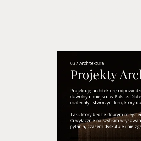
W takich projektach nie chodzi o
współczesnym trendom, ale o zna
historią budynku, a potrzebami lud
dziś.
03 / Architektura
Projekty Arc
Projektuję architekturę odpowiedz
dowolnym miejscu w Polsce. Dlate
materiały i stworzyć dom, który d
Taki, który będzie dobrym miejscem
Ci wyłącznie na szybkim wrysowani
pytania, czasem dyskutuje i nie zg