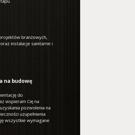
tapu.
projektów branżowych,
raz instalacje sanitarne i
ia na budowę
entację do
az wspieram Cię na
uzyskania pozwolenia na
eczności uzupełnienia
uję wszystkie wymagane