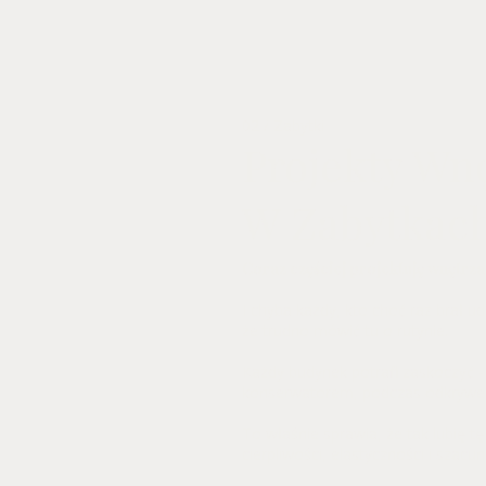
02 / Zabytki
Projekty Wn
W Zabytkac
Coraz częściej projektuję wnętrz
I chyba każdy, kto choć raz brał udz
że trudno mówić tu o rutynie.
Każdy budynek potrafi zaskoczyć -
konserwatorem, podczas odkrywek 
To właśnie sprawia, że tak lubię 
cierpliwości, elastyczności i szacun