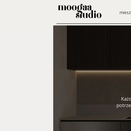
miesz
Każd
potrze