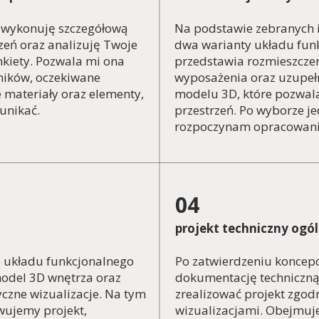
 wykonuję szczegółową
Na podstawie zebranych 
eń oraz analizuję Twoje
dwa warianty układu funk
kiety. Pozwala mi ona
przedstawia rozmieszczen
ników, oczekiwane
wyposażenia oraz uzupełn
 materiały oraz elementy,
modelu 3D, które pozwala
unikać.
przestrzeń. Po wyborze j
rozpoczynam opracowanie
04
projekt techniczny ogó
 układu funkcjonalnego
Po zatwierdzeniu koncep
odel 3D wnętrza oraz
dokumentację techniczną
yczne wizualizacje. Na tym
zrealizować projekt zgo
wujemy projekt,
wizualizacjami. Obejmuje