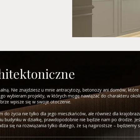
 podporządkowanie starego
lezienie równowagi między
zi, którzy będą z niego korzystać
hitektoniczne
ialną. Nie znajdziesz u mnie antracytozy, betonozy ani domów, któr
go wybieram projekty, w których mogę nawiązać do charakteru okoli
obrze wpisze się w swoje otoczenie.
 do życia nie tylko dla jego mieszkańców, ale również dla krajobrazu
u budynku w działkę, prawdopodobnie nie będzie nam po drodze. Jeśli
adza się na rozwiązania tylko dlatego, że są najprostsze – będziemy 