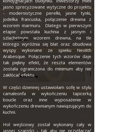
kondygnacjach budynku. Inwestorzy mieli
jasno sprecyzowane wytyczne do projektu
- modernistyczne perełki, jasne tynki,
jodełka francuska, połączenie drewna z
wzorem marmuru. Dlatego w pierwszym
etapie powstała kuchnia z jasnym i
szlachetnym wzorem drewna, na tle
którego wyróżnia się blat oraz obudowa
wyspy wykonane ze spieku Neolith
Arabesque. Połączenie tych wzorów daje
tak piękny efekt, że reszta elementów
została ograniczona do minimum aby nie
zakłócać efektu.
W części dziennej ustawiołam sofę w stylu
camaleonfa w wykończeniu tapicerką
boucle oraz inne wyposażenie w
wykończeniu drewnianym nawiązującym do
kuchni.
Hol wejściowy został wykonany cały w
jasnej szarości - tak aby nie przytłaczać