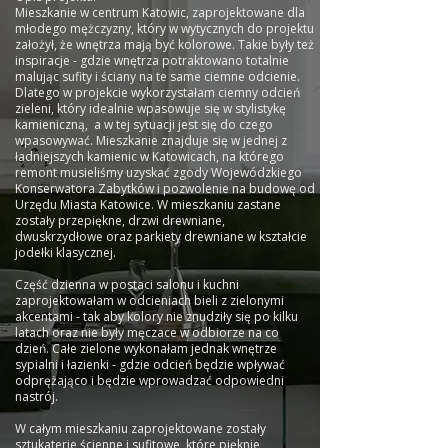
Mieszkanie w centrum Katowic, zaprojektowane dla
młodego mężczyzny, który w wytycznych do projektu
założył, że wnętrza mają być kolorowe. Takie były też
inspiracje - gdzie wnętrza potraktowano totalnie
malując sufity i ściany na te same ciemne odcienie.
Dlatego w projekcie wykorzystałam ciemny odcień
zieleni, który idealnie wpasowuje się w stylistykę
kamieniczną, a w tej sytuacji jest się do czego
wpasowywać. Mieszkanie znajduje się w jednej z
ładniejszych kamienic w Katowicach, na którego
remont musieliśmy uzyskać zgody Wojewódzkiego
Konserwatora Zabytków i pozwolenie na budowę od
Urzędu Miasta Katowice. W mieszkaniu zastane
zostały przepiękne, drzwi drewniane,
dwuskrzydłowe oraz parkiety drewniane w kształcie
jodełki klasycznej.
Część dzienna w postaci salonu i kuchni
zaprojektowałam w odcieniach bieli z zielonymi
akcentami - tak aby kolory nie znudziły się po kilku
latach oraz nie były męczace w odbiorze na co
dzień. Całe zielone wykonałam jednak wnętrze
sypialni i łazienki - gdzie odcień będzie wpływać
odprężająco i będzie wprowadzać odpowiedni
nastrój.
W całym mieszkaniu zaprojektowane zostały
sztukaterie ścienne i sufitowe, które pięknie