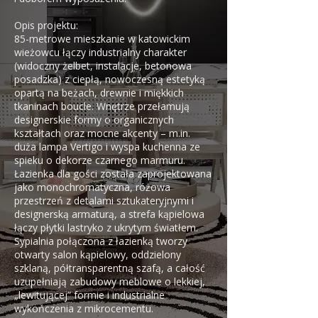
Opis projektu:
85-metrowe mieszkanie w katowickim
wieżowcu łączy industrialny charakter
(widoczny żelbet, instalacje, betonowa
posadzka) z ciepłą, nowoczesną estetyką
opartą na beżach, drewnie i miękkich
tkaninach boucle. Wnętrze przełamują
designerskie formy o organicznych
kształtach oraz mocne akcenty – m.in.
duża lampa Vertigo i wyspa kuchenna ze
spieku o dekorze czarnego marmuru.
Łazienka dla gości została zaprojektowana
jako monochromatyczna, różowa
przestrzeń z detalami sztukateryjnymi i
designerską armaturą, a strefa kąpielowa
łączy płytki lastryko z ukrytym światłem.
Sypialnia połączona z łazienką tworzy
otwarty salon kąpielowy, oddzielony
szklaną, półtransparentną szafą, a całość
uzupełniają zabudowy meblowe o lekkiej,
„lewitującej” formie i industrialne
wykończenia z mikrocementu.