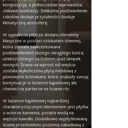
kompozycję, a jednocześnie wprowadza
ciekawe kontrasty. Delikatne podświetlenie
cokołów dodaje przytulności i buduje
klimatyczną atmosferę. ​
W sypialni na piętrze dodano elementy
klasyczne w postaci sztukaterii ściennej,
która została zaakcentowana
podświetleniem dużego okrągłego lustra,
umieszczonego za łóżkiem oraz lampek
nocnych. Ściana na wprost od wejścia
została wykończona płytą meblową z
pionowymi listewkami, które znalazły swoją
kontynuacje w łazience kąpielowej ale
również na parterze na ścianie rtv.
W łazience kąpielowej najbardziej
charakterystycznym elementem jest płytka
o wzorze kamienia, pocięta wodą na
węższe kawałki. Dodatkowo wypłytkowaną
ścianę przedzielono poziomą zabudową z