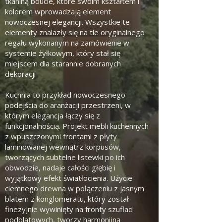
tkaniną boucle, które swoim kształtem i
kolorem wprowadzają element
nowoczesnej elegancji. Wszystkie te
elementy znalazły się na tle oryginalnego
regału wykonanym na zamówienie w
systemie żyłkowym, który stał się
miejscem dla starannie dobranych
dekoracji
Kuchnia to przykład nowoczesnego
podejścia do aranżacji przestrzeni, w
którym elegancja łączy się z
funkcjonalnością. Projekt mebli kuchennych
z wpuszczonymi frontami z płyty
laminowanej wewnątrz korpusów,
tworzących subtelne listewki po ich
obwodzie, nadaje całości głębię i
wyjątkowy efekt światłocienia. Użycie
ciemnego drewna w połączeniu z jasnym
blatem z konglomeratu, który został
finezyjnie wywinięty na fronty szuflad
podblatowych, tworzy harmonijną