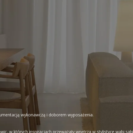
kumentacją wykonawczą i doborem wyposażenia.
towic, w których inspiracjach przeważały wnętrza w stylistyce wabi sa