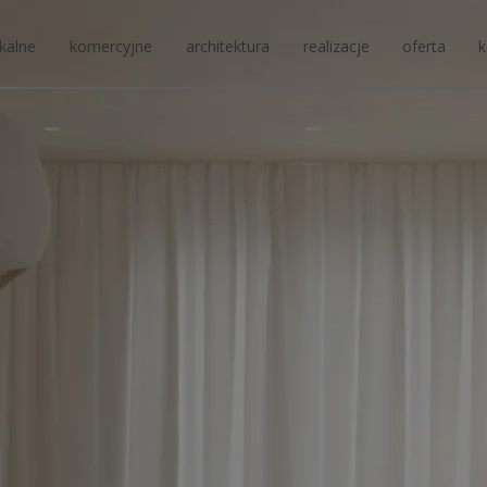
kalne
komercyjne
architektura
realizacje
oferta
k