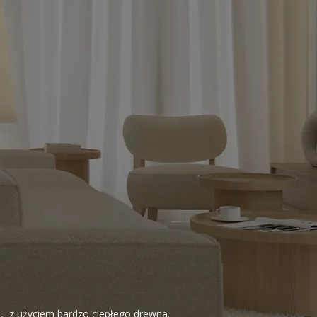
bi, z użyciem bardzo ciepłego drewna.