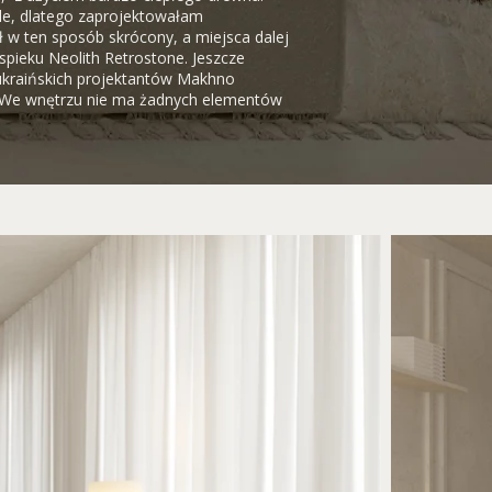
tole, dlatego zaprojektowałam
ł w ten sposób skrócony, a miejsca dalej
 spieku Neolith Retrostone. Jeszcze
ukraińskich projektantów Makhno
e. We wnętrzu nie ma żadnych elementów