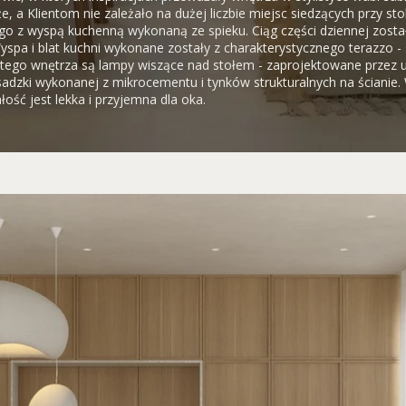
że, a Klientom nie zależało na dużej liczbie miejsc siedzących przy s
go z wyspą kuchenną wykonaną ze spieku. Ciąg części dziennej zosta
 Wyspa i blat kuchni wykonane zostały z charakterystycznego terazzo -
tego wnętrza są lampy wiszące nad stołem - zaprojektowane przez 
sadzki wykonanej z mikrocementu i tynków strukturalnych na ściani
ość jest lekka i przyjemna dla oka.