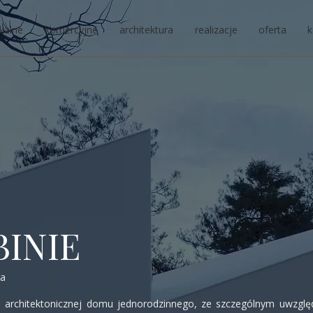
kalne
komercyjne
architektura
realizacje
oferta
k
INIE
ra
i architektonicznej domu jednorodzinnego, ze szczególnym uwzględ