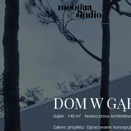
miesz
DOM W GĄB
Gąbin 140 m² Nowoczesna Architektu
Zakres projektu: Opracowanie koncepcj